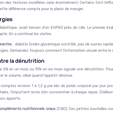
tion des textures modifiées varie énormément. Certains font l’eff
tte différence compte pour le plaisir de manger.
rgies
diabétique, avait besoin d’un EHPAD près de Lille. Le premier ét
pté. On a continué les visites.
urantes
: diabète (index glycémique contrôlé, pas de sucres rapide
rgies. Demandez toujours comment l’information circule entre le m
tre la dénutrition
e 5% en un mois ou 10% en six mois signale une dénutrition. Pour l
 le volume, idéal quand l’appétit diminue.
 : comptez environ 1 à 1,2 g par kilo de poids corporel par jour
ales, l’important reste d’en consommer à chaque repas. D’ailleur
eurs apports.
ompléments nutritionnels oraux
(CNO). Ces petites bouteilles co